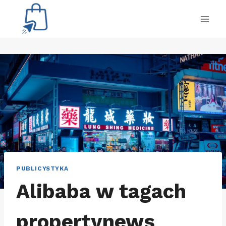
Przejdź
do
treści
PUBLICYSTYKA
Alibaba w tagach
propertynews