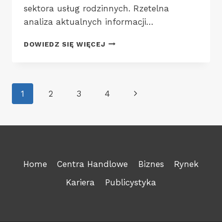
sektora usług rodzinnych. Rzetelna
analiza aktualnych informacji…
CZY
DOWIEDZ SIĘ WIĘCEJ
DISNEYLAND
POWSTANIE
W
POLSCE?
Nawigacja
Następna
1
2
3
4
strony
strona
Home
Centra Handlowe
Biznes
Rynek
Kariera
Publicystyka