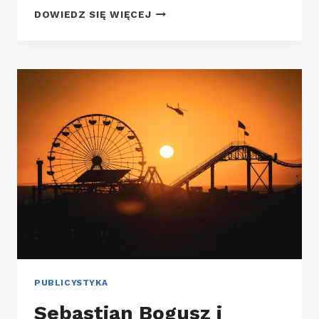
KANYE
DOWIEDZ SIĘ WIĘCEJ
WEST
PROJEKTUJE
AUTO
DO
PRODUKCJI
W
USA
PUBLICYSTYKA
Sebastian Bogusz i