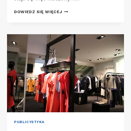
SEBASTIAN
DOWIEDZ SIĘ WIĘCEJ
BOGUSZ
I
OUTLET
MODLIŃSKA
PUBLICYSTYKA