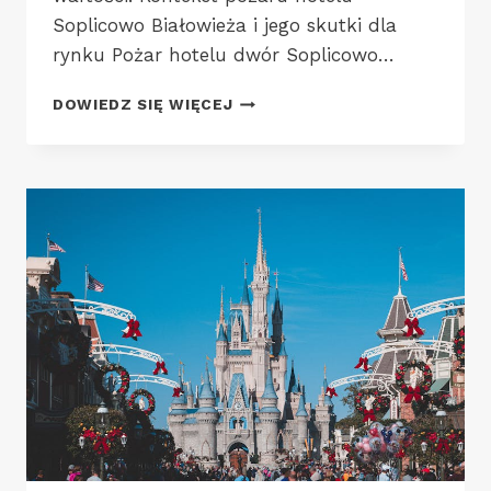
Soplicowo Białowieża i jego skutki dla
rynku Pożar hotelu dwór Soplicowo…
UMORZENIE
DOWIEDZ SIĘ WIĘCEJ
ŚLEDZTWA
W
SPRAWIE
POŻARU
HOTELU
SOPLICOWO
BIAŁOWIEŻA