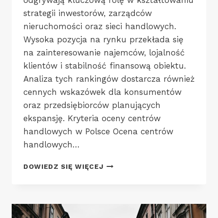
odgrywają kluczową rolę w kształtowaniu
strategii inwestorów, zarządców
nieruchomości oraz sieci handlowych.
Wysoka pozycja na rynku przekłada się
na zainteresowanie najemców, lojalność
klientów i stabilność finansową obiektu.
Analiza tych rankingów dostarcza również
cennych wskazówek dla konsumentów
oraz przedsiębiorców planujących
ekspansję. Kryteria oceny centrów
handlowych w Polsce Ocena centrów
handlowych…
RANKING
DOWIEDZ SIĘ WIĘCEJ
CENTRÓW
HANDLOWYCH
I
OCENA