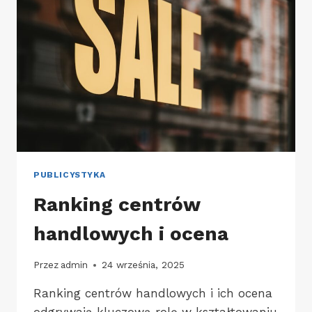
ZAKUP
SMARTFONA?
JAK
NIE
ZGUBIĆ
SIĘ
WŚRÓD
PROMOCJI
I
OFERT?
PUBLICYSTYKA
Ranking centrów
handlowych i ocena
Przez
admin
24 września, 2025
Ranking centrów handlowych i ich ocena