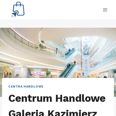
Przejdź
do
treści
CENTRA HANDLOWE
Centrum Handlowe
Galeria Kazimierz