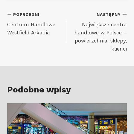
Nawigacja
POPRZEDNI
NASTĘPNY
Centrum Handlowe
Największe centra
wpisu
Westfield Arkadia
handlowe w Polsce –
powierzchnia, sklepy,
klienci
Podobne wpisy