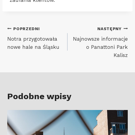
zaufania klientów.
Nawigacja
POPRZEDNI
NASTĘPNY
Notra przygotowała
Najnowsze informacje
wpisu
nowe hale na Śląsku
o Panattoni Park
Kalisz
Podobne wpisy