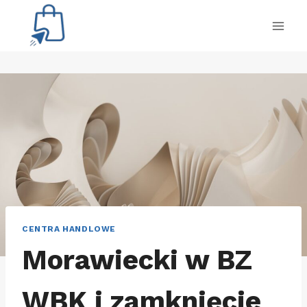
Przejdź
do
treści
CENTRA HANDLOWE
Morawiecki w BZ
WBK i zamknięcie