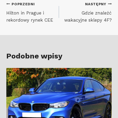
Nawigacja
POPRZEDNI
NASTĘPNY
Hilton in Prague i
Gdzie znaleźć
wpisu
rekordowy rynek CEE
wakacyjne sklepy 4F?
Podobne wpisy