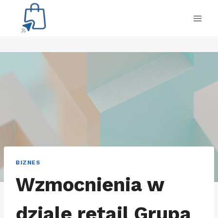
Przejdź
do
treści
BIZNES
Wzmocnienia w
dziale retail Grupa