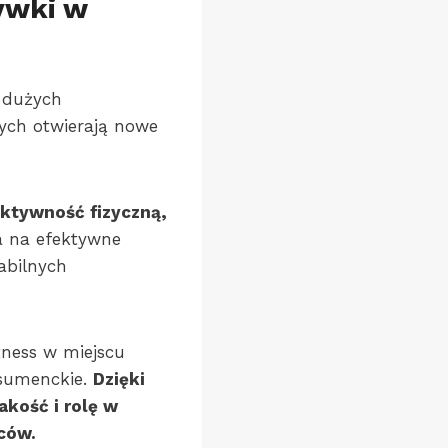
ywki w
w dużych
ych otwierają nowe
ktywność fizyczną,
a na efektywne
abilnych
tness w miejscu
nsumenckie.
Dzięki
kość i rolę w
ców.