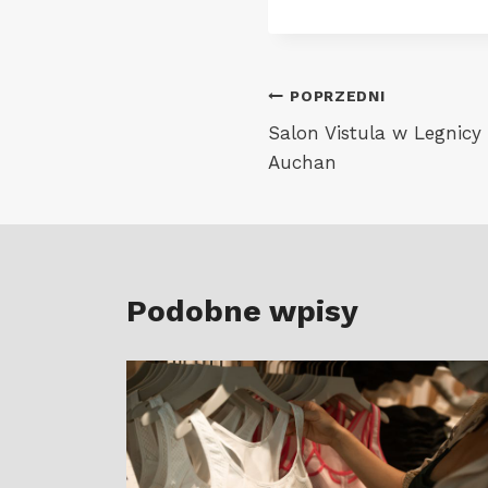
Nawigacja
POPRZEDNI
Salon Vistula w Legnicy
wpisu
Auchan
Podobne wpisy