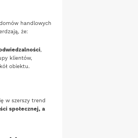
h domów handlowych
rdzają, że:
odwiedzalności
,
py klientów,
ół obiektu.
ię w szerszy trend
ści społecznej, a