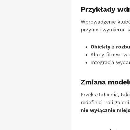
Przykłady wdr
Wprowadzenie klubó
przynosi wymierne k
Obiekty z rozb
Kluby fitness w
Integracja wyda
Zmiana modelu
Przekształcenia, tak
redefinicji roli gale
nie wyłącznie miej