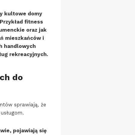
ły kultowe domy
Przykład fitness
umenckie oraz jak
ań mieszkańców i
ch handlowych
sług rekreacyjnych.
ch do
ntów sprawiają, że
 usługom.
ie, pojawiają się