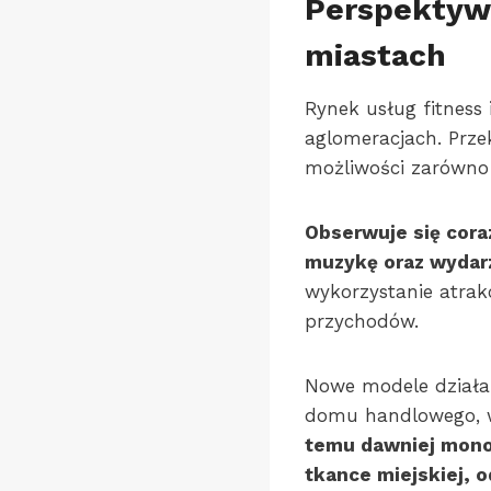
Perspektywy
miastach
Rynek usług fitness 
aglomeracjach. Prz
możliwości zarówno d
Obserwuje się cora
muzykę oraz wydarz
wykorzystanie atrak
przychodów.
Nowe modele działal
domu handlowego, w
temu dawniej monot
tkance miejskiej,