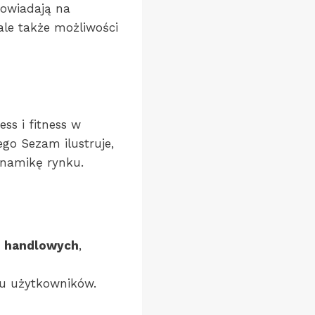
powiadają na
ale także możliwości
ss i fitness w
go Sezam ilustruje,
ynamikę rynku.
h handlowych
,
tu użytkowników.