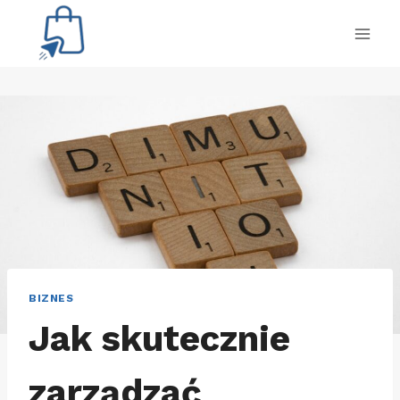
Przejdź
do
treści
BIZNES
Jak skutecznie
zarządzać