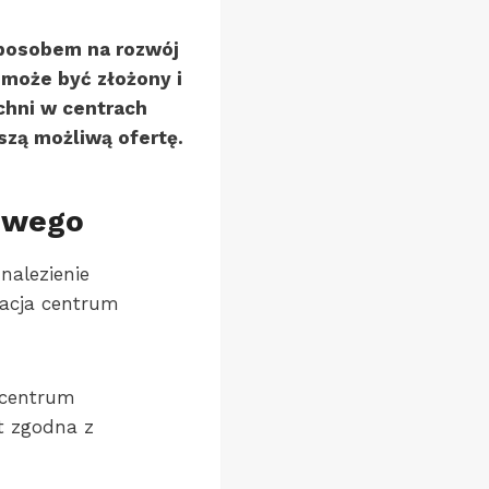
posobem na rozwój
 może być złożony i
chni w centrach
zą możliwą ofertę.
owego
nalezienie
zacja centrum
 centrum
t zgodna z