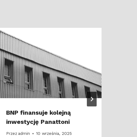
BNP finansuje kolejną
Wyzw
inwestycję Panattoni
Ukra
w P
Przez
admin
10 września, 2025