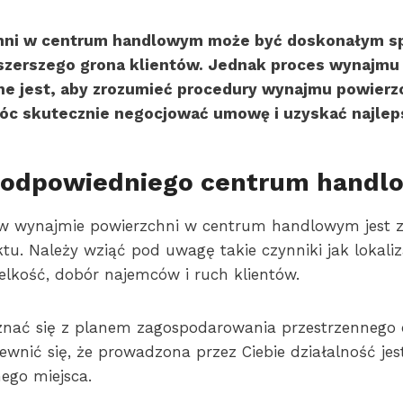
hni w centrum handlowym może być doskonałym s
o szerszego grona klientów. Jednak proces wynajmu
e jest, aby zrozumieć procedury wynajmu powierz
óc skutecznie negocjować umowę i uzyskać najleps
e odpowiedniego centrum handl
w wynajmie powierzchni w centrum handlowym jest z
tu. Należy wziąć pod uwagę takie czynniki jak lokali
elkość, dobór najemców i ruch klientów.
znać się z planem zagospodarowania przestrzennego
wnić się, że prowadzona przez Ciebie działalność jes
ego miejsca.