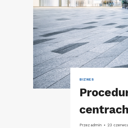
BIZNES
Procedu
centrac
Przez
admin
23 czerwc