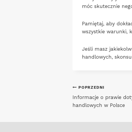
móc skutecznie neg
Pamiętaj, aby dokła
wszystkie warunki, k
Jeśli masz jakiekol
handlowych, skonsul
Nawigacja
POPRZEDNI
Informacje o prawie do
wpisu
handlowych w Polsce