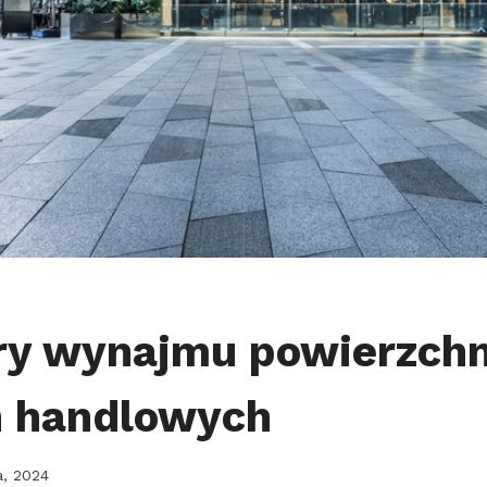
ry wynajmu powierzchn
h handlowych
a, 2024