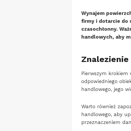
Wynajem powierzc
firmy i dotarcie d
czasochłonny. Ważn
handlowych, aby m
Znalezieni
Pierwszym krokiem 
odpowiedniego obiek
handlowego, jego wi
Warto również zapo
handlowego, aby upe
przeznaczeniem dan