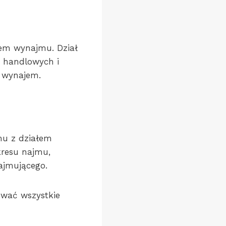
łem wynajmu. Dział
h handlowych i
 wynajem.
mu z działem
kresu najmu,
ajmującego.
ować wszystkie