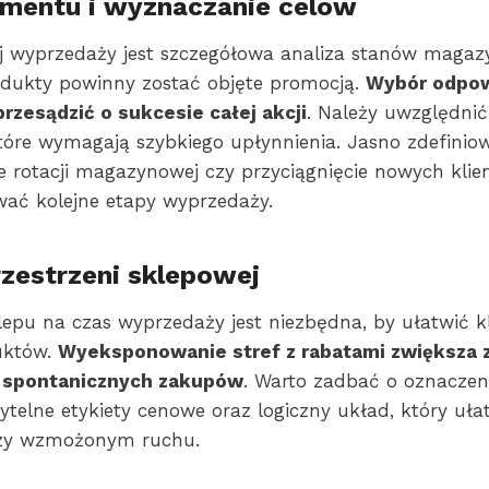
ymentu i wyznaczanie celów
j wyprzedaży jest szczegółowa analiza stanów maga
rodukty powinny zostać objęte promocją.
Wybór odpow
rzesądzić o sukcesie całej akcji
. Należy uwzględni
 które wymagają szybkiego upłynnienia. Jasno zdefinio
e rotacji magazynowej czy przyciągnięcie nowych kli
wać kolejne etapy wyprzedaży.
rzestrzeni sklepowej
lepu na czas wyprzedaży jest niezbędna, by ułatwić 
uktów.
Wyeksponowanie stref z rabatami zwiększa 
o spontanicznych zakupów
. Warto zadbać o oznaczeni
telne etykiety cenowe oraz logiczny układ, który ułat
rzy wzmożonym ruchu.