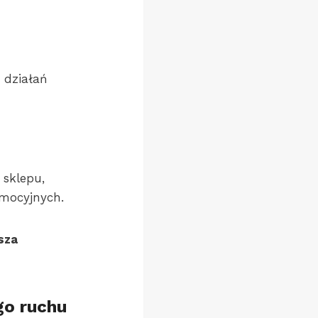
 działań
 sklepu,
mocyjnych.
sza
go ruchu