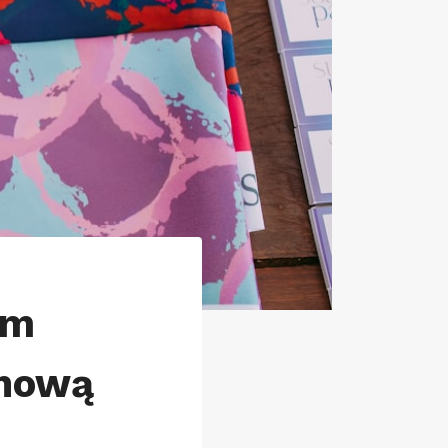
um
onową