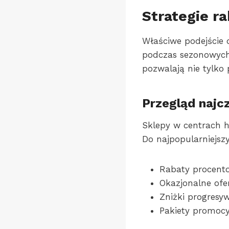
Strategie r
Właściwe podejście 
podczas sezonowych
pozwalają nie tylko
Przegląd najc
Sklepy w centrach h
Do najpopularniejsz
Rabaty procento
Okazjonalne ofer
Zniżki progresy
Pakiety promocyj