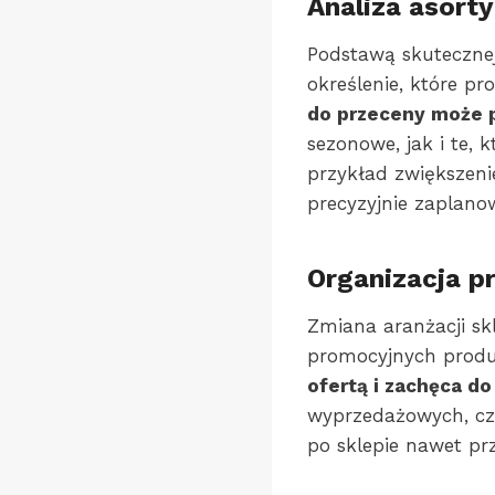
Analiza asort
Podstawą skuteczne
określenie, które p
do przeceny może p
sezonowe, jak i te,
przykład zwiększeni
precyzyjnie zaplano
Organizacja p
Zmiana aranżacji sk
promocyjnych prod
ofertą i zachęca d
wyprzedażowych, czy
po sklepie nawet p