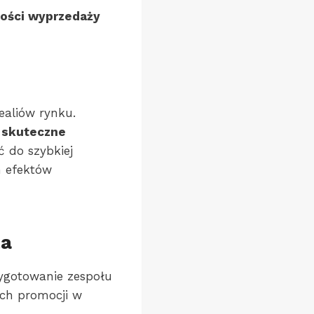
ności wyprzedaży
ealiów rynku.
 skuteczne
 do szybkiej
h efektów
ta
ygotowanie zespołu
ych promocji w