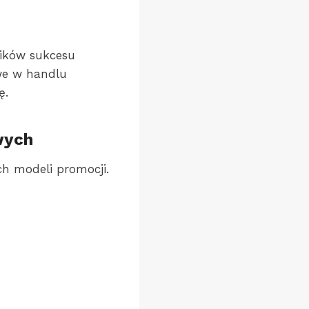
ników sukcesu
we w handlu
ę.
wych
ch modeli promocji.