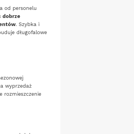
a od personelu
ć dobrze
ientów
. Szybka i
buduje długofalowe
sezonowej
na wyprzedaż
 rozmieszczenie