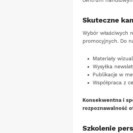
centrum handlowym
Skuteczne kan
Wybór właściwych na
promocyjnych. Do na
Materiały wizual
Wysyłka newsle
Publikacje w me
Współpraca z c
Konsekwentna i sp
rozpoznawalność of
Szkolenie per