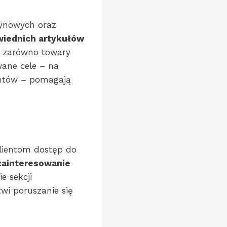
zynowych oraz
iednich artykułów
ć zarówno towary
wane cele – na
entów – pomagają
klientom dostęp do
zainteresowanie
e sekcji
wi poruszanie się